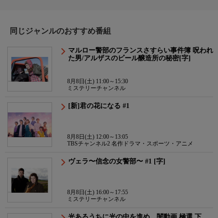
同じジャンルのおすすめ番組
マルロー警部のフランスさすらい事件簿 呪われ
た男/アルザスのビール醸造所の秘密[字]
8月8日(土) 11:00～15:30
ミステリーチャンネル
[新]君の花になる #1
8月8日(土) 12:00～13:05
TBSチャンネル2 名作ドラマ・スポーツ・アニメ
ヴェラ〜信念の女警部〜 #1 [字]
8月8日(土) 16:00～17:55
ミステリーチャンネル
光あるうちに光の中を進め 闇動画 極選 下