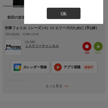
OK
前回の放送
刑事フォイル（シーズン9）#3 エリーズのために [字][終]
7月23日(木)
22:00〜23:45
Ch.560
ミステリーチャンネル
カレンダー登録
アプリ視聴
放送中
番組詳細内容
もっと見る
【番組詳細】
フォイルの同僚ヒルダが銃で撃たれ、犯人は「エリーズのため
だ」と復讐らしき言葉を残した。やがて、ヒルダが戦中に属して
いた特殊作戦執行部の諜報員の暗号名がエリーズと判明する。彼
女を含め9人が数か月間で死亡する悲劇があったのだ。その原因