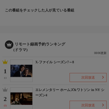
として組織内に内通者がいると考えられ調査が行われたが、真相
は謎のままだった。
この番組をチェックした人が見ている番組
出演：マイケル・キッチン ほか
（2015年制作）
リモート録画予約ランキング
(ドラマ)
08/06更新
X-ファイル シーズン7～8
1
次回放送
(-)
エレメンタリー ホームズ&ワトソン in NY シ
ーズン4
2
次回放送
(1)