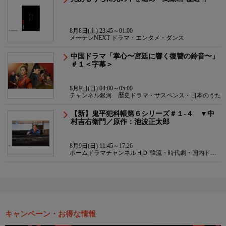
8月8日(土) 23:45～01:00
メ〜テレNEXT ドラマ・エンタメ・ダンス
中国ドラマ「掌心〜宮廷に響く復讐の鈴音〜」
＃１＜字幕＞
8月9日(日) 04:00～05:00
チャンネル銀河 歴史ドラマ・サスペンス・日本のうた
【新】鬼平犯科帳第６シリーズ＃１-４ ▼中
村吉右衛門／原作：池波正太郎
8月9日(日) 11:45～17:26
ホームドラマチャンネルＨＤ 韓流・時代劇・国内ドラ
マ
キャンペーン・お得な情報