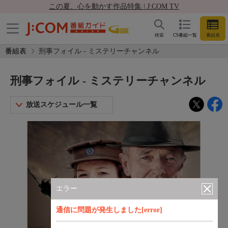
この夏、心を動かす作品特集 | J:COM TV
検索
CS番組一覧
番組表
番組表
刑事フォイル - ミステリーチャンネル
刑事フォイル - ミステリーチャンネル
放送スケジュール一覧
エラー
通信に問題が発生しました[error]