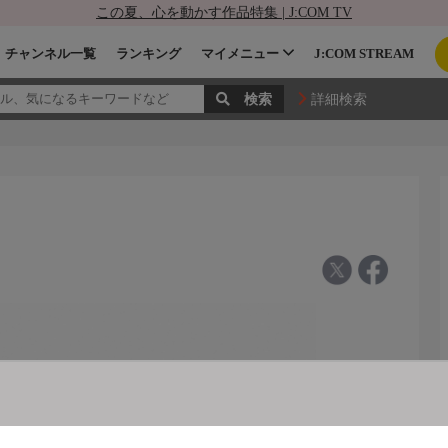
この夏、心を動かす作品特集 | J:COM TV
チャンネル一覧
ランキング
マイメニュー
J:COM STREAM
詳細検索