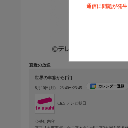
通信に問題が発生しま
直近の放送
世界の車窓から[字]
カレンダー登録
8月10日(月)
23:40〜23:45
Ch.5
テレビ朝日
◇番組内容
アフリカ東海岸、ケニアとタンザニア2カ国を巡る