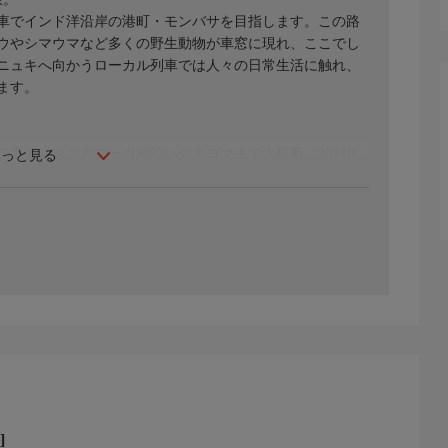
車でインド洋沿岸の港町・モンバサを目指します。この路
ウやシマウマなど多くの野生動物が車窓に現れ、ここでし
ニュキへ向かうローカル列車では人々の日常生活に触れ、
ます。
果て、タンガニーカ湖沿いのキゴマまで大横断。2024年
もっと見る
る寝台列車を乗り継いで、新緑萌える大地を進んでいきま
駆け抜ける旅をお楽しみください。
過去の放送内容などがご覧いただけます。
]