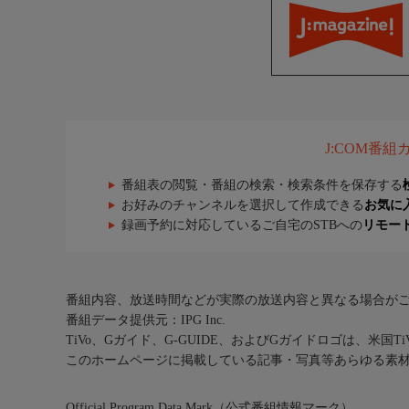
J:COM番
番組表の閲覧・番組の検索・検索条件を保存する
お好みのチャンネルを選択して作成できる
お気に
録画予約に対応しているご自宅のSTBへの
リモー
番組内容、放送時間などが実際の放送内容と異なる場合が
番組データ提供元：IPG Inc.
TiVo、Gガイド、G-GUIDE、およびGガイドロゴは、米国T
このホームページに掲載している記事・写真等あらゆる素
Official Program Data Mark（公式番組情報マーク）