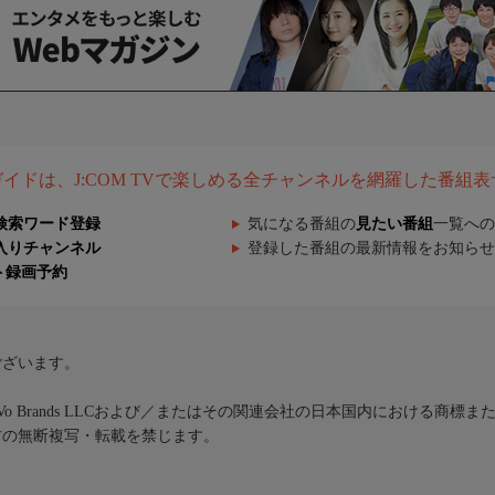
組ガイドは、J:COM TVで楽しめる全チャンネルを網羅した番組
検索ワード登録
気になる番組の
見たい番組
一覧への
入りチャンネル
登録した番組の最新情報をお知らせ
ト録画予約
ございます。
iVo Brands LLCおよび／またはその関連会社の日本国内における商標
材の無断複写・転載を禁じます。