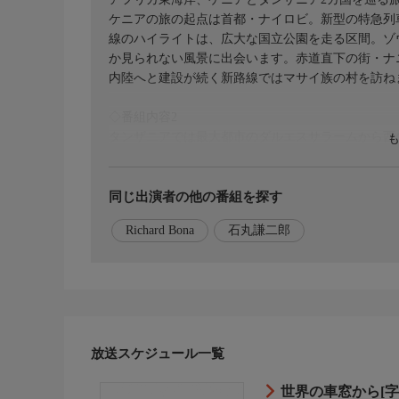
ケニアの旅の起点は首都・ナイロビ。新型の特急列
線のハイライトは、広大な国立公園を走る区間。ゾ
か見られない風景に出会います。赤道直下の街・ナ
内陸へと建設が続く新路線ではマサイ族の村を訪ね
◇番組内容2
タンザニアでは最大都市のダルエスサラームから西の
に誕生した最新の特急列車と、沿線の暮らしを支え
す。
多くの笑顔に出会いながら、東アフリカの大自然を
同じ出演者の他の番組を探す
Richard Bona
石丸謙二郎
◇ナレーター
石丸謙二郎
◇おしらせ
※この番組は放送時間が変更になる場合があります
番組ホームページでは、ディレクターの撮影日記や
放送スケジュール一覧
詳しくは…
世界の車窓から[字
http://www.tv-asahi.co.jp/train/