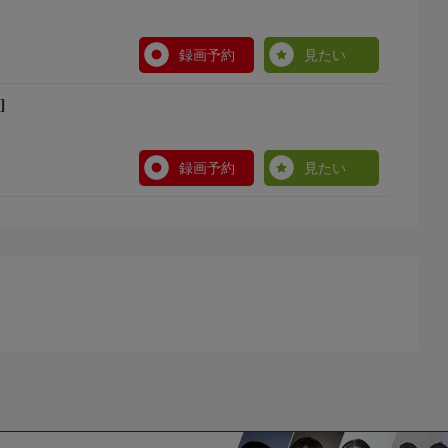
録画予約
見たい
]
録画予約
見たい