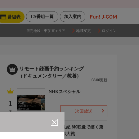
CS番組一覧
加入案内
番組表
地域変更
ログイン
設定地域：
東京 東エリア
リモート録画予約ランキング
(ドキュメンタリー／教養)
08/06更新
NHKスペシャル
1
次回放送
(5)
映像の世紀 8K映像で描く第
二次世界大戦
2