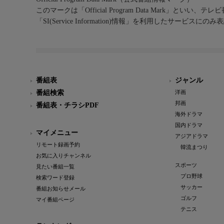
このマークは「Official Program Data Mark」といい
「SI(Service Information)情報」を利用したサービ
番組表
ジャンル
番組検索
洋画
邦画
番組表・チラシPDF
海外ドラマ
国内ドラマ
マイメニュー
アジアドラマ
リモート録画予約
韓流まつり
お気に入りチャンネル
スポーツ
見たい番組一覧
プロ野球
検索ワード登録
サッカー
番組お知らせメール
ゴルフ
マイ番組ページ
テニス