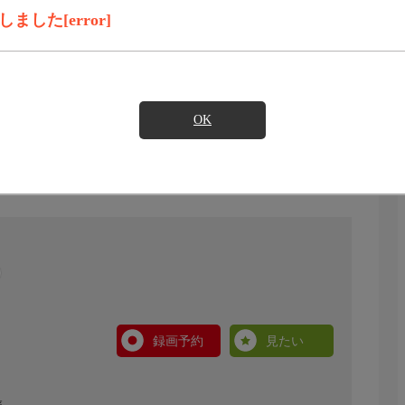
した[error]
OK
録画予約
見たい
旅。