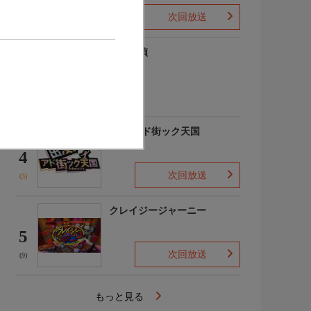
次回放送
(1)
歴史探偵
3
(4)
出没!アド街ック天国
4
次回放送
(3)
クレイジージャーニー
5
次回放送
(9)
もっと見る