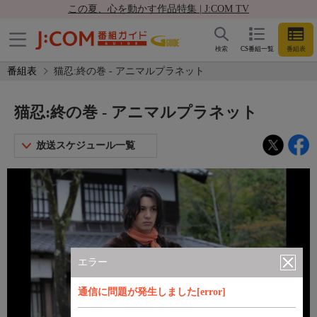
この夏、心を動かす作品特集 | J:COM TV
検索
CS番組一覧
番組表
番組表
猫忍:終の巻 - アニマルプラネット
猫忍:終の巻 - アニマルプラネット
放送スケジュール一覧
エラー
通信に問題が発生しました[error]