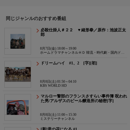
同じジャンルのおすすめ番組
必殺仕掛人＃２２ ▼緒形拳／原作：池波正太
郎
8月7日(金) 18:00～19:00
ホームドラマチャンネルＨＤ 韓流・時代劇・国内ドラ
マ
ドリームハイ #1、2 [字][初]
8月8日(土) 01:50～04:10
KBS WORLD HD
マルロー警部のフランスさすらい事件簿 呪われ
た男/アルザスのビール醸造所の秘密[字]
8月8日(土) 11:00～15:30
ミステリーチャンネル
[新]君の花になる #1