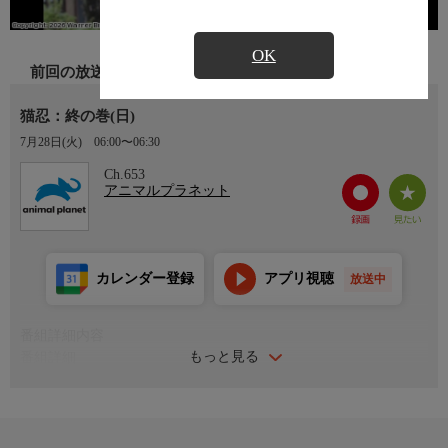
OK
前回の放送
猫忍：終の巻(日)
7月28日(火)
06:00〜06:30
Ch.653
アニマルプラネット
カレンダー登録
アプリ視聴
放送中
番組詳細内容
もっと見る
番組詳細
半蔵のおかげで脱獄を果たした陽炎太。しかし、逃げても逃げて
も燕たちは執拗に襲ってくる。【秘伝の巻物】を持って消えた天
才忍者、剣山の行方が霧生の命運を握っているのだ。簡単には逃
げられない…。そして遂に凶刀に倒れた陽炎太。果たして、陽炎