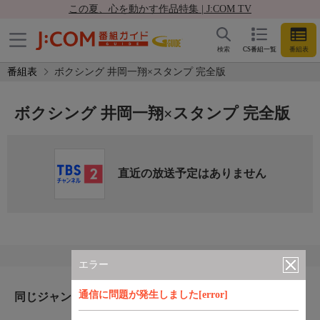
この夏、心を動かす作品特集 | J:COM TV
検索
CS番組一覧
番組表
番組表
ボクシング 井岡一翔×スタンプ 完全版
ボクシング 井岡一翔×スタンプ 完全版
直近の放送予定はありません
エラー
通信に問題が発生しました[error]
同じジャンルのおすすめ番組