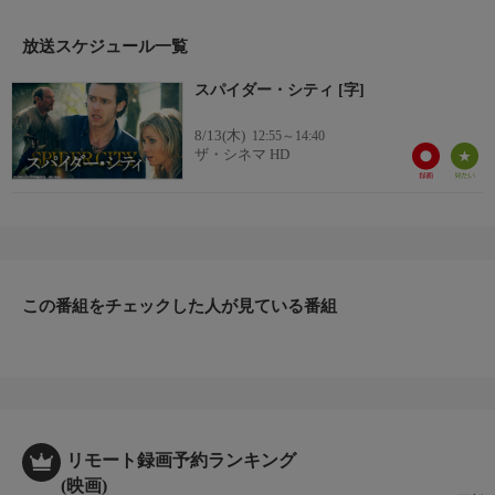
【監督】G・E・ファースト
【出演】トレイシー・ゴールド、エドワード・ファーロング、バ
放送スケジュール一覧
グ・ホール、イーサン・フィリップスほか
スパイダー・シティ [字]
8/13(木)
12:55～14:40
ザ・シネマ HD
この番組をチェックした人が見ている番組
リモート録画予約ランキング
(映画)