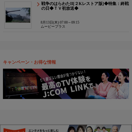
戦争のはらわたII[２Kレストア版]◆特集：終戦
の日◆ＴＶ初放送◆
8月13日(木) 07:00～09:15
ムービープラス
キャンペーン・お得な情報