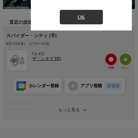
OK
直近の放送
スパイダー・シティ [字]
8月13日(木)
12:55〜14:40
Ch.452
ザ・シネマ HD
カレンダー登録
アプリ視聴
放送前
番組詳細内容
もっと見る
【番組詳細】
『ターミネーター２』のエドワード・ファーロング主演のモンス
ターパニック。大小様々な新種の毒グモによる脅威をVFX映像で
迫力満点に描写。ダメ男が極限状況を通じて一人前の男に成長す
るドラマとしても熱い。(2012年・アメリカ・87分・カラー)