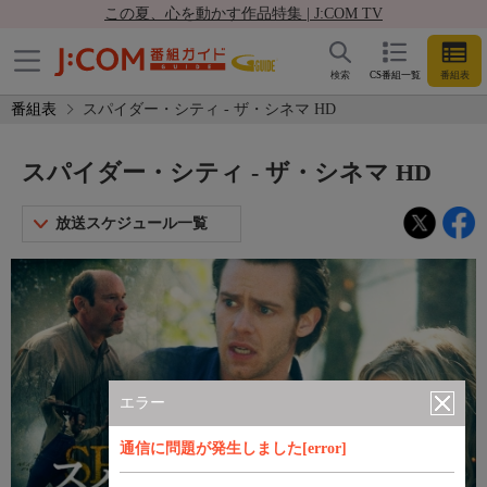
この夏、心を動かす作品特集 | J:COM TV
検索
CS番組一覧
番組表
番組表
スパイダー・シティ - ザ・シネマ HD
スパイダー・シティ - ザ・シネマ HD
放送スケジュール一覧
エラー
通信に問題が発生しました[error]