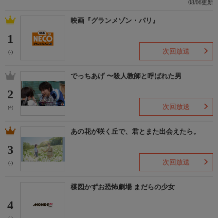
08/06更新
映画『グランメゾン・パリ』
1
次回放送
(-)
でっちあげ 〜殺人教師と呼ばれた男
2
次回放送
(4)
あの花が咲く丘で、君とまた出会えたら。
3
次回放送
(-)
楳図かずお恐怖劇場 まだらの少女
4