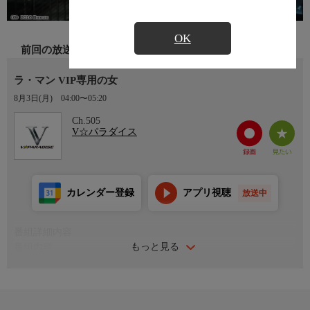
OK
前回の放送
ラ・マン VIP専用の女
8月3日(月)
04:00〜05:20
Ch.505
V☆パラダイス
カレンダー登録
アプリ視聴
放送中
番組詳細内容
もっと見る
番組内容
自らのカラダを使って、巨大な権力や利権の橋渡しをしてきた
VIP専用の女。ある日、指名が入り出向くと、そこには元同僚で
華々しく活躍する女優・アイコがいた。