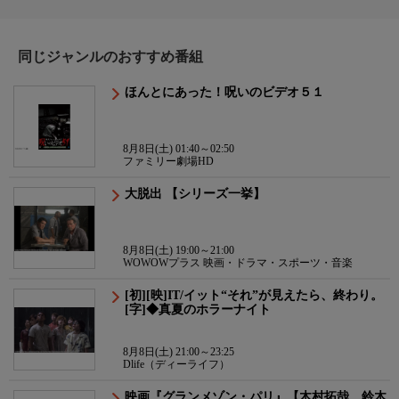
同じジャンルのおすすめ番組
ほんとにあった！呪いのビデオ５１
8月8日(土) 01:40～02:50
ファミリー劇場HD
大脱出 【シリーズ一挙】
8月8日(土) 19:00～21:00
WOWOWプラス 映画・ドラマ・スポーツ・音楽
[初][映]IT/イット“それ”が見えたら、終わり。
[字]◆真夏のホラーナイト
8月8日(土) 21:00～23:25
Dlife（ディーライフ）
映画『グランメゾン・パリ』【木村拓哉 鈴木