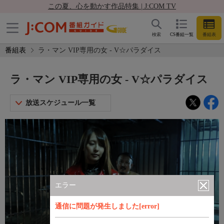
この夏、心を動かす作品特集 | J:COM TV
検索
CS番組一覧
番組表
番組表
ラ・マン VIP専用の女 - V☆パラダイス
ラ・マン VIP専用の女 - V☆パラダイス
放送スケジュール一覧
エラー
通信に問題が発生しました[error]