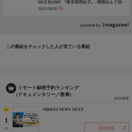
NICE BUDDY 「東京貧困女子。-貧困なんて他人
事だと思ってた-」【LLR・福田恵悟】
2025/08/05
J:magazine!
powered by
この番組をチェックした人が見ている番組
リモート録画予約ランキング
(ドキュメンタリー／教養)
08/06更新
NIKKEI NEWS NEXT
1
次回放送
(4)