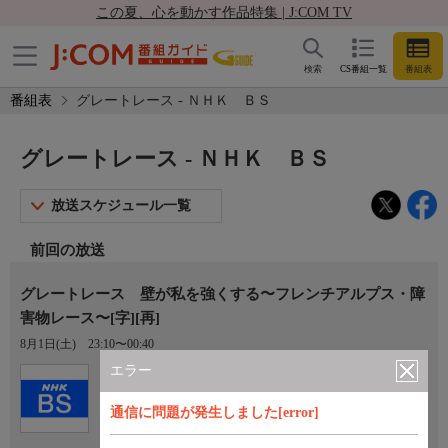
この夏、心を動かす作品特集 | J:COM TV
検索
CS番組一覧
番組表
番組表
グレートレース - ＮＨＫ ＢＳ
グレートレース - ＮＨＫ ＢＳ
放送スケジュール一覧
前回の放送
グレートレース 壁が私を強くする〜フレンチアルプス・障
害物レース〜[字][再]
8月1日(土)
23:10〜00:40
エラー
Ch.101
ＮＨＫ ＢＳ
通信に問題が発生しました[error]