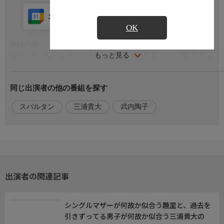
カレンダー登録
アプリ視聴
放送中
OK
番組内容
もっと見る
欧米で大人気のレース「スパルタン」。古代ギリシャの兵士たち
の訓練をモチーフにした77の障害物が参加者を苦しめる。45kgの
石担ぎラン、巨大丸太の運搬水泳、高さ15mの崖登り…。日本か
同じ出演者の他の番組を探す
らは「東京タワー階段レース覇者」「苦難を笑顔に変えるアラフ
ォー女性」「手に障害のある45歳会社員」など個性豊かな選手が
スパルタン
三浦貴大
武内陶子
参戦。全員が等しく壁と向き合う最も公平で過酷なレース!それ
ぞれの人生をかけた53kmの挑戦の全記録!
出演者
【語り】三浦貴大,武内陶子
出演者の関連記事
シングルマザーが何故か似合う趣里と、過去を
引きずってる男子が何故か似合う三浦貴大の