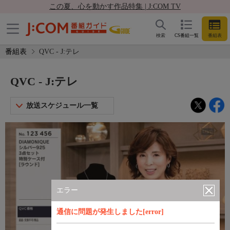
この夏、心を動かす作品特集 | J:COM TV
検索
CS番組一覧
番組表
番組表
QVC - J:テレ
QVC - J:テレ
放送スケジュール一覧
エラー
通信に問題が発生しました[error]