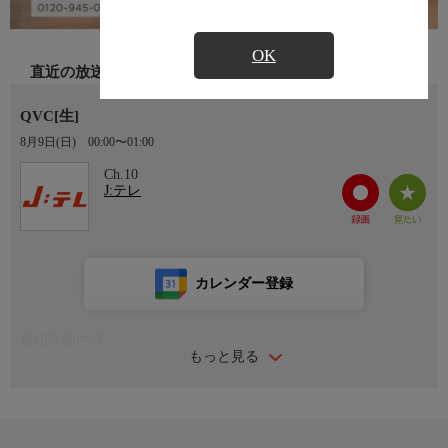
OK
直近の放送
QVC[生]
8月9日(日)
00:00〜01:00
Ch.10
J:テレ
カレンダー登録
番組詳細内容
もっと見る
QVCは世界6か国で放送されている世界最大級のテレビショッピ
ング。様々なジャンルからあなたのライフスタイルを豊かにする
商品をお届けします