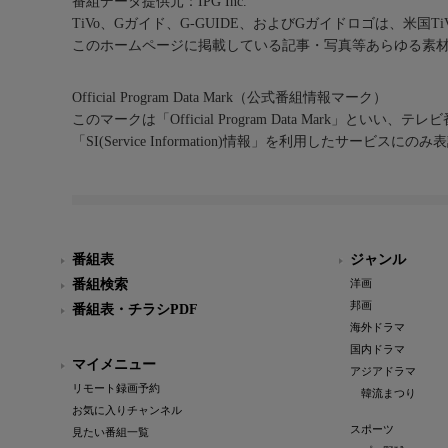
番組データ提供元：IPG Inc.
TiVo、Gガイド、G-GUIDE、およびGガイドロゴは、米国T
このホームページに掲載している記事・写真等あらゆる素
Official Program Data Mark（公式番組情報マーク）
このマークは「Official Program Data Mark」といい
「SI(Service Information)情報」を利用したサービ
番組表
ジャンル
番組検索
洋画
邦画
番組表・チラシPDF
海外ドラマ
国内ドラマ
マイメニュー
アジアドラマ
リモート録画予約
韓流まつり
お気に入りチャンネル
スポーツ
見たい番組一覧