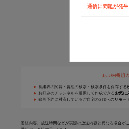
通信に問題が発生しま
J:COM番
番組表の閲覧・番組の検索・検索条件を保存する
お好みのチャンネルを選択して作成できる
お気に
録画予約に対応しているご自宅のSTBへの
リモー
番組内容、放送時間などが実際の放送内容と異なる場合が