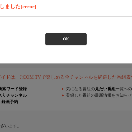
した[error]
OK
組ガイドは、J:COM TVで楽しめる全チャンネルを網羅した番組
検索ワード登録
気になる番組の
見たい番組
一覧への
入りチャンネル
登録した番組の最新情報をお知らせ
ト録画予約
ございます。