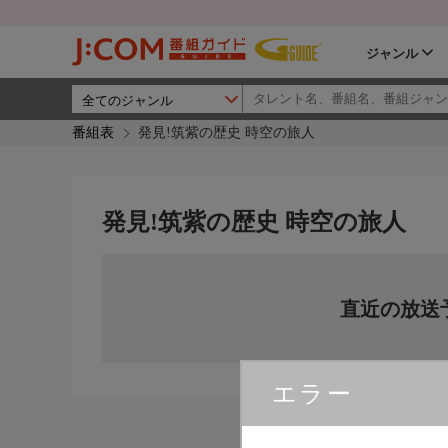
ジャンル
番組表
発見!筑紫の歴史 時空の旅人
発見!筑紫の歴史 時空の旅人
直近の放送
エラー