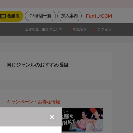
CS番組一覧
加入案内
番組表
地域変更
ログイン
設定地域：
東京 東エリア
同じジャンルのおすすめ番組
キャンペーン・お得な情報