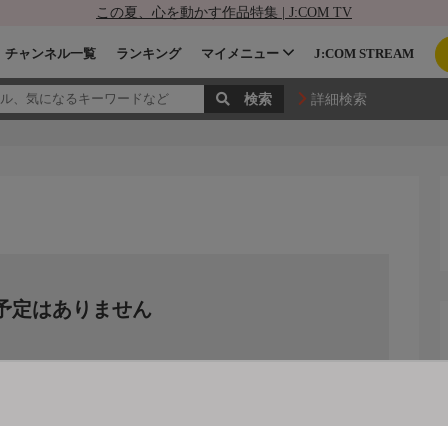
この夏、心を動かす作品特集 | J:COM TV
チャンネル一覧
ランキング
マイメニュー
J:COM STREAM
詳細検索
予定はありません