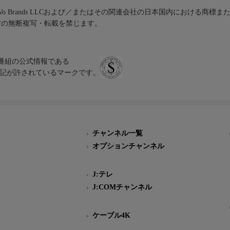
iVo Brands LLCおよび／またはその関連会社の日本国内における商標
材の無断複写・転載を禁じます。
、テレビ番組の公式情報である
スにのみ表記が許されているマークです。
チャンネル一覧
オプションチャンネル
J:テレ
J:COMチャンネル
ケーブル4K