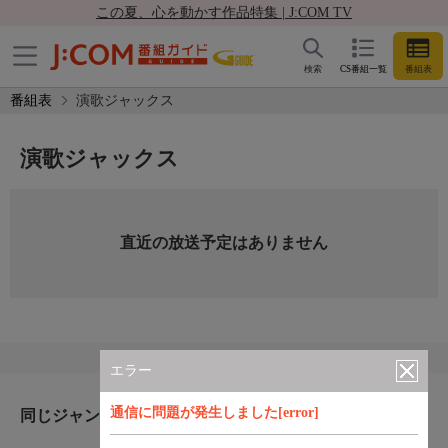
この夏、心を動かす作品特集 | J:COM TV
検索
CS番組一覧
番組表
番組表
演歌ジャックス
演歌ジャックス
直近の放送予定はありません
エラー
通信に問題が発生しました[error]
同じジャンルのおすすめ番組