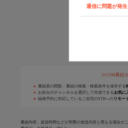
通信に問題が発生しま
J:COM番
番組表の閲覧・番組の検索・検索条件を保存する
お好みのチャンネルを選択して作成できる
お気に
録画予約に対応しているご自宅のSTBへの
リモー
番組内容、放送時間などが実際の放送内容と異なる場合が