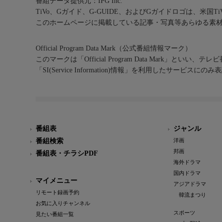
番組データ提供元：IPG Inc.
TiVo、Gガイド、G-GUIDE、およびGガイドロゴは、米国T
このホームページに掲載している記事・写真等あらゆる素
Official Program Data Mark（公式番組情報マーク）
このマークは「Official Program Data Mark」といい
「SI(Service Information)情報」を利用したサービ
番組表
ジャンル
番組検索
洋画
邦画
番組表・チラシPDF
海外ドラマ
国内ドラマ
マイメニュー
アジアドラマ
リモート録画予約
韓流まつり
お気に入りチャンネル
スポーツ
見たい番組一覧