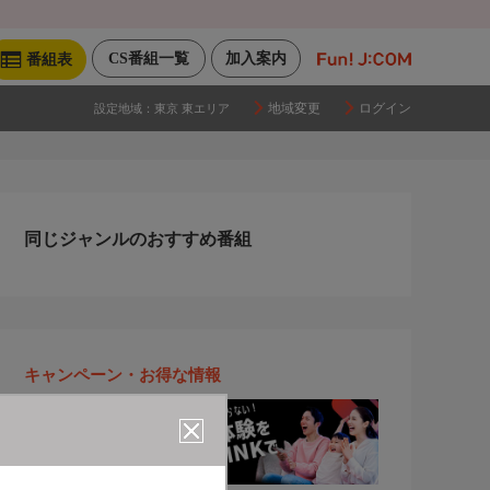
CS番組一覧
加入案内
番組表
地域変更
ログイン
設定地域：
東京 東エリア
同じジャンルのおすすめ番組
キャンペーン・お得な情報