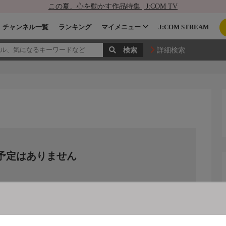
この夏、心を動かす作品特集 | J:COM TV
チャンネル一覧
ランキング
マイメニュー
J:COM STREAM
詳細検索
予定はありません