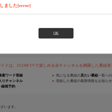
した[error]
OK
組ガイドは、J:COM TVで楽しめる全チャンネルを網羅した番組
検索ワード登録
気になる番組の
見たい番組
一覧への
入りチャンネル
登録した番組の最新情報をお知らせ
ト録画予約
ございます。