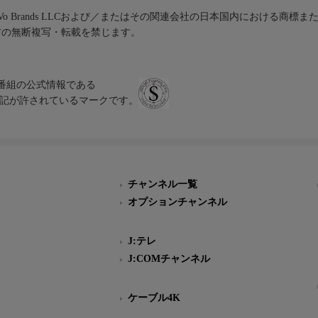
iVo Brands LLCおよび／またはその関連会社の日本国内における商標
材の無断複写・転載を禁じます。
、テレビ番組の公式情報である
スにのみ表記が許されているマークです。
チャンネル一覧
オプションチャンネル
J:テレ
J:COMチャンネル
ケーブル4K