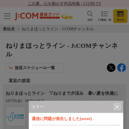
この夏、心を動かす作品特集 | J:COM TV
検索
CS番組一覧
番組表
番組表
ねりまほっとライン - J:COMチャンネル
ねりまほっとライン - J:COMチャンネ
ル
放送スケジュール一覧
直近の放送
ねりまほっとライン ▽ねりまで夕涼み 暑い夏を快適に
8月7日(金)
09:00〜09:15
エラー
Ch.11
J:COMチャンネル
通信に問題が発生しました[error]