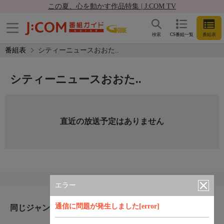
この夏、心を動かす作品特集 | J:COM TV
検索
CS番組一覧
番組表
番組表
シティーニュースおおた..
シティーニュースおおた..
直近の放送予定はありません
エラー
通信に問題が発生しました[error]
同じジャンルのおすすめ番組