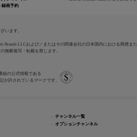
ト録画予約
ございます。
iVo Brands LLCおよび／またはその関連会社の日本国内における商標
材の無断複写・転載を禁じます。
、テレビ番組の公式情報である
スにのみ表記が許されているマークです。
チャンネル一覧
オプションチャンネル