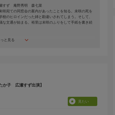
瀬すず 庵野秀明 森七菜
未咲宛ての同窓会の案内があったことを知る。未咲の死を
学校のヒロインだった姉と勘違いされてしまう。そして、
議な文通が始まる。裕里は未咲のふりをして手紙を書き続
もっと見る
たか子 広瀬すず出演】
見たい