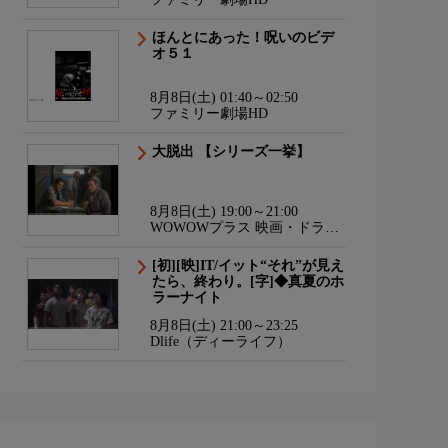
ほんとにあった！呪いのビデ
オ５１
8月8日(土) 01:40～02:50
ファミリー劇場HD
大脱出 【シリーズ一挙】
8月8日(土) 19:00～21:00
WOWOWプラス 映画・ドラ
マ・スポーツ・音楽
[初][映]IT/イット“それ”が見え
たら、終わり。[字]◆真夏のホ
ラーナイト
8月8日(土) 21:00～23:25
Dlife（ディーライフ）