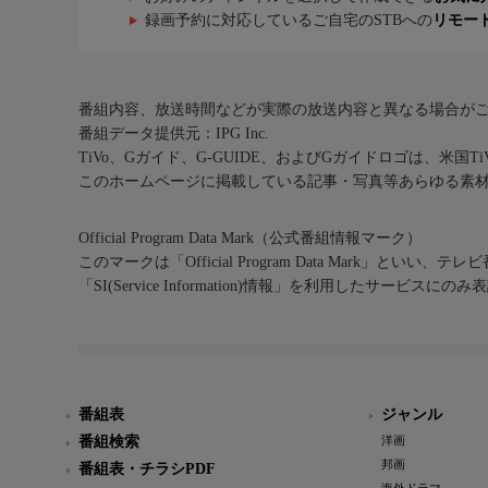
録画予約に対応しているご自宅のSTBへの
リモー
番組内容、放送時間などが実際の放送内容と異なる場合が
番組データ提供元：IPG Inc.
TiVo、Gガイド、G-GUIDE、およびGガイドロゴは、米国T
このホームページに掲載している記事・写真等あらゆる素
Official Program Data Mark（公式番組情報マーク）
このマークは「Official Program Data Mark」といい
「SI(Service Information)情報」を利用したサービ
番組表
ジャンル
番組検索
洋画
邦画
番組表・チラシPDF