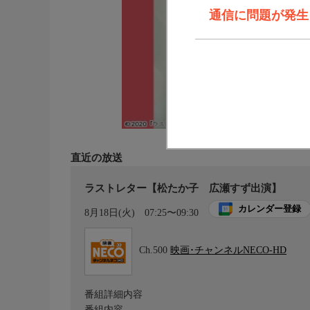
通信に問題が発生しま
直近の放送
ラストレター【松たか子 広瀬すず出演】
カレンダー登録
8月18日(火)
07:25〜09:30
Ch.500
映画･チャンネルNECO-HD
番組詳細内容
番組内容