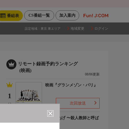
CS番組一覧
加入案内
番組表
地域変更
ログイン
設定地域：
東京 東エリア
リモート録画予約ランキング
(映画)
08/06更新
映画『グランメゾン・パリ』
1
次回放送
(-)
でっちあげ 〜殺人教師と呼ば
れた男
2