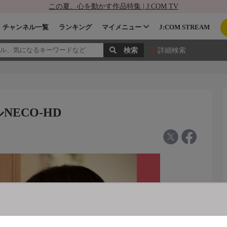
この夏、心を動かす作品特集 | J:COM TV
チャンネル一覧
ランキング
マイメニュー
J:COM STREAM
詳細検索
NECO-HD