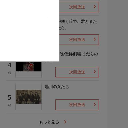
次回放送
(4)
あの花が咲く丘で、君とまた
出会えたら。
3
次回放送
(-)
楳図かずお恐怖劇場 まだらの
少女
4
次回放送
(-)
黒川の女たち
5
次回放送
(-)
もっと見る