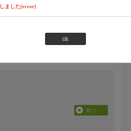
した[error]
OK
見たい