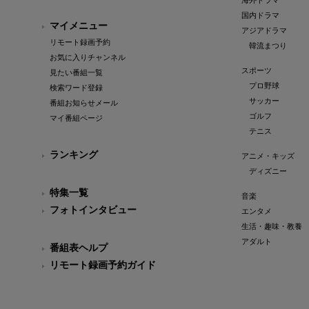
海外ドラマ
国内ドラマ
マイメニュー
アジアドラマ
リモート録画予約
韓流まつり
お気に入りチャンネル
スポーツ
見たい番組一覧
プロ野球
検索ワード登録
サッカー
番組お知らせメール
ゴルフ
マイ番組ページ
テニス
ランキング
アニメ・キッズ
ディズニー
特集一覧
音楽
フォトインタビュー
エンタメ
生活・趣味・教養
アダルト
番組表ヘルプ
リモート録画予約ガイド