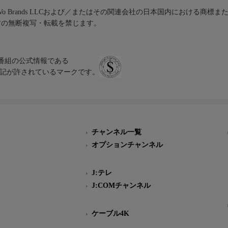
iVo Brands LLCおよび／またはその関連会社の日本国内における商標
材の無断複写・転載を禁じます。
、テレビ番組の公式情報である
スにのみ表記が許されているマークです。
チャンネル一覧
オプションチャンネル
J:テレ
J:COMチャンネル
ケーブル4K