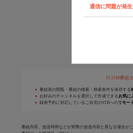
通信に問題が発生しま
J:COM番
番組表の閲覧・番組の検索・検索条件を保存する
お好みのチャンネルを選択して作成できる
お気に
録画予約に対応しているご自宅のSTBへの
リモー
番組内容、放送時間などが実際の放送内容と異なる場合が