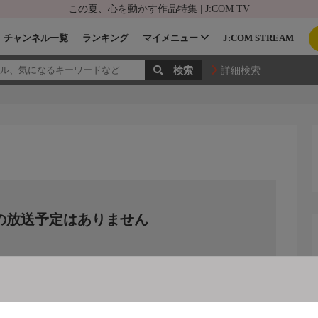
この夏、心を動かす作品特集 | J:COM TV
チャンネル一覧
ランキング
マイメニュー
J:COM STREAM
詳細検索
の放送予定はありません