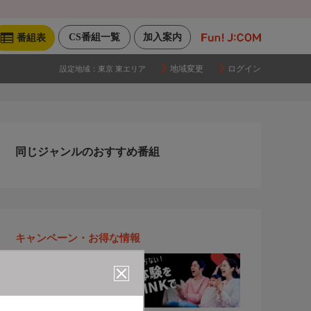
CS番組一覧
加入案内
番組表
地域変更
ログイン
設定地域：
東京 東エリア
同じジャンルのおすすめ番組
キャンペーン・お得な情報