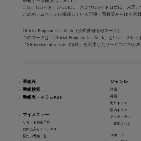
番組データ提供元：IPG Inc.
TiVo、Gガイド、G-GUIDE、およびGガイドロゴは、米国T
このホームページに掲載している記事・写真等あらゆる素
Official Program Data Mark（公式番組情報マーク）
このマークは「Official Program Data Mark」といい
「SI(Service Information)情報」を利用したサービ
番組表
ジャンル
番組検索
洋画
邦画
番組表・チラシPDF
海外ドラマ
国内ドラマ
マイメニュー
アジアドラマ
リモート録画予約
韓流まつり
お気に入りチャンネル
スポーツ
見たい番組一覧