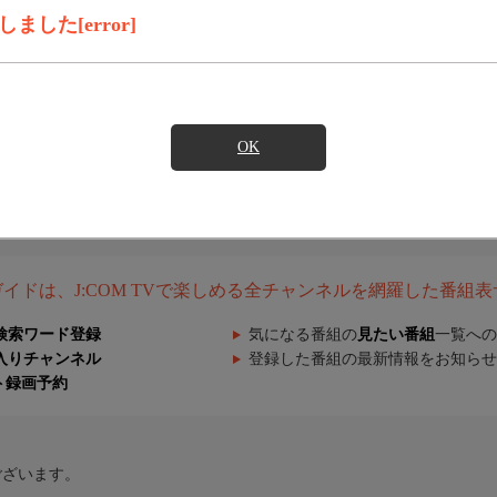
した[error]
OK
組ガイドは、J:COM TVで楽しめる全チャンネルを網羅した番組
検索ワード登録
気になる番組の
見たい番組
一覧への
入りチャンネル
登録した番組の最新情報をお知らせ
ト録画予約
ございます。