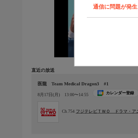
通信に問題が発生しま
直近の放送
医龍 Team Medical Dragon3 #1
カレンダー登録
8月17日(月)
13:00〜14:55
Ch.754
フジテレビＴＷＯ ドラマ・ア