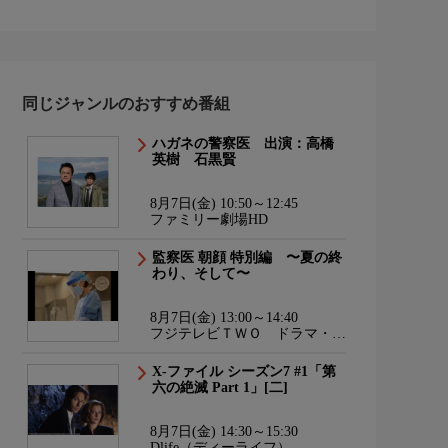
同じジャンルのおすすめ番組
ハガネの警察医 出演：高橋
英樹 石黒賢
8月7日(金) 10:50～12:45
ファミリー劇場HD
監察医 朝顔 特別編 〜夏の終
わり、そして〜
8月7日(金) 13:00～14:40
フジテレビＴＷＯ ドラマ・ア
ニメ
X-ファイル シーズン7 #1「第
六の絶滅 Part 1」[二]
8月7日(金) 14:30～15:30
Dlife（ディーライフ）