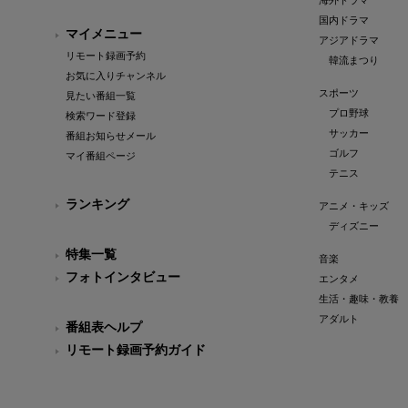
海外ドラマ
国内ドラマ
マイメニュー
アジアドラマ
リモート録画予約
韓流まつり
お気に入りチャンネル
スポーツ
見たい番組一覧
プロ野球
検索ワード登録
サッカー
番組お知らせメール
ゴルフ
マイ番組ページ
テニス
ランキング
アニメ・キッズ
ディズニー
特集一覧
音楽
フォトインタビュー
エンタメ
生活・趣味・教養
アダルト
番組表ヘルプ
リモート録画予約ガイド