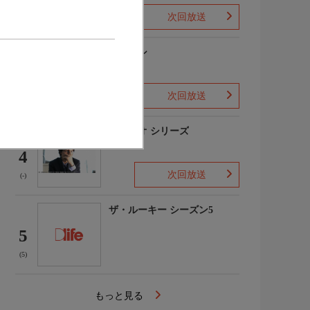
次回放送
(1)
下山メシ
3
次回放送
(-)
ガリレオ シリーズ
4
次回放送
(-)
ザ・ルーキー シーズン5
5
(5)
もっと見る