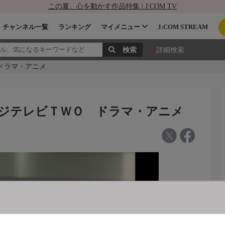
この夏、心を動かす作品特集 | J:COM TV
チャンネル一覧
ランキング
マイメニュー
J:COM STREAM
詳細検索
ＷＯ ドラマ・アニメ
on3 - フジテレビＴＷＯ ドラマ・アニメ