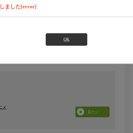
した[error]
OK
ニメ
見たい