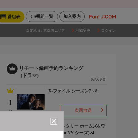
CS番組一覧
加入案内
番組表
地域変更
ログイン
設定地域：
東京 東エリア
リモート録画予約ランキング
(ドラマ)
08/06更新
X-ファイル シーズン7～8
1
次回放送
(-)
エレメンタリー ホームズ&ワ
トソン in NY シーズン4
2