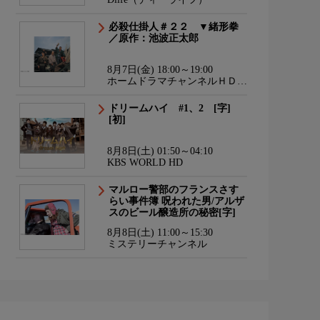
必殺仕掛人＃２２ ▼緒形拳
／原作：池波正太郎
8月7日(金) 18:00～19:00
ホームドラマチャンネルＨＤ
韓流・時代劇・国内ドラマ
ドリームハイ #1、2 [字]
[初]
8月8日(土) 01:50～04:10
KBS WORLD HD
マルロー警部のフランスさす
らい事件簿 呪われた男/アルザ
スのビール醸造所の秘密[字]
8月8日(土) 11:00～15:30
ミステリーチャンネル