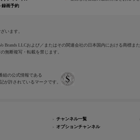
ト録画予約
ございます。
iVo Brands LLCおよび／またはその関連会社の日本国内における商標
材の無断複写・転載を禁じます。
、テレビ番組の公式情報である
スにのみ表記が許されているマークです。
チャンネル一覧
オプションチャンネル