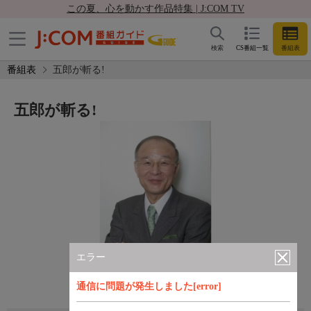
この夏、心を動かす作品特集 | J:COM TV
検索
CS番組一覧
番組表
番組表
五郎が斬る!
五郎が斬る!
エラー
通信に問題が発生しました[error]