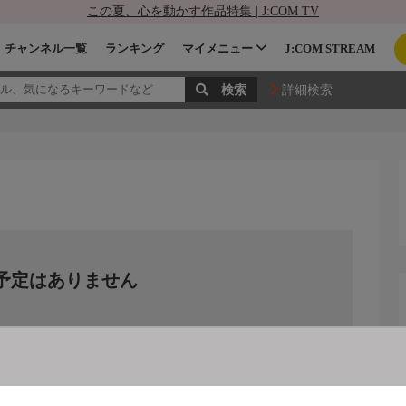
この夏、心を動かす作品特集 | J:COM TV
チャンネル一覧
ランキング
マイメニュー
J:COM STREAM
詳細検索
予定はありません