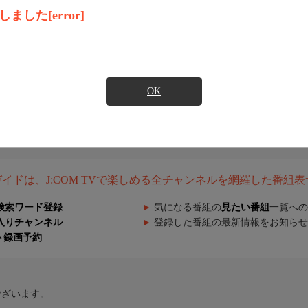
した[error]
OK
組ガイドは、J:COM TVで楽しめる全チャンネルを網羅した番組
検索ワード登録
気になる番組の
見たい番組
一覧への
入りチャンネル
登録した番組の最新情報をお知らせ
ト録画予約
ございます。