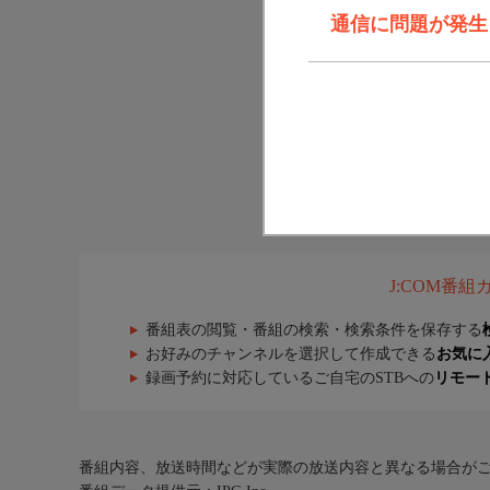
通信に問題が発生しま
J:COM番
番組表の閲覧・番組の検索・検索条件を保存する
お好みのチャンネルを選択して作成できる
お気に
録画予約に対応しているご自宅のSTBへの
リモー
番組内容、放送時間などが実際の放送内容と異なる場合が