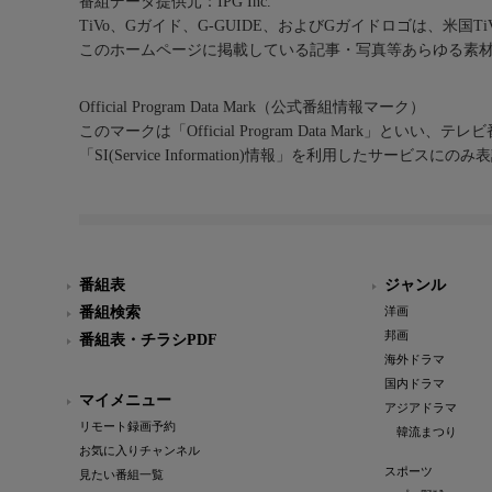
番組データ提供元：IPG Inc.
TiVo、Gガイド、G-GUIDE、およびGガイドロゴは、米国T
このホームページに掲載している記事・写真等あらゆる素
Official Program Data Mark（公式番組情報マーク）
このマークは「Official Program Data Mark」といい
「SI(Service Information)情報」を利用したサービ
番組表
ジャンル
番組検索
洋画
邦画
番組表・チラシPDF
海外ドラマ
国内ドラマ
マイメニュー
アジアドラマ
リモート録画予約
韓流まつり
お気に入りチャンネル
スポーツ
見たい番組一覧