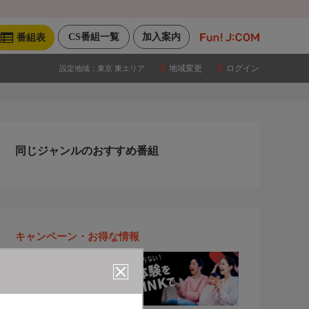
CS番組一覧
加入案内
番組表
地域変更
ログイン
設定地域：
東京 東エリア
同じジャンルのおすすめ番組
キャンペーン・お得な情報