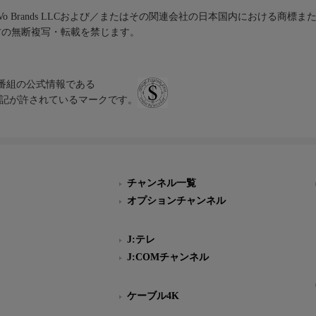
iVo Brands LLCおよび／またはその関連会社の日本国内における商標
材の無断複写・転載を禁じます。
、テレビ番組の公式情報である
スにのみ表記が許されているマークです。
チャンネル一覧
オプションチャンネル
J:テレ
J:COMチャンネル
ケーブル4K