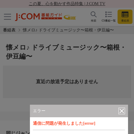
この夏、心を動かす作品特集 | J:COM TV
検索
CS番組一覧
番組表
番組表
懐メロ♪ ドライブミュージック〜箱根・伊豆編〜
懐メロ♪ ドライブミュージック〜箱根・
伊豆編〜
直近の放送予定はありません
エラー
通信に問題が発生しました[error]
同じジャンルのおすすめ番組