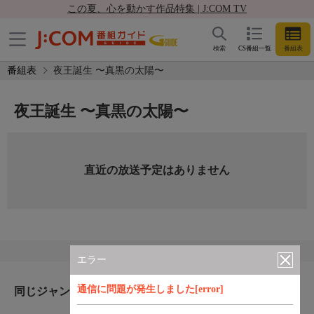
この夏、心を動かす作品特集 | J:COM TV
検索
CS番組一覧
番組表
番組表
夜王誕生 〜真黒の太陽〜
夜王誕生 〜真黒の太陽〜
直近の放送予定はありません
エラー
通信に問題が発生しました[error]
同じジャンルのおすすめ番組