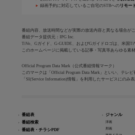
録画予約に対応しているご自宅のSTBへの
リモー
番組内容、放送時間などが実際の放送内容と異なる場合が
番組データ提供元：IPG Inc.
TiVo、Gガイド、G-GUIDE、およびGガイドロゴは、米国T
このホームページに掲載している記事・写真等あらゆる素
Official Program Data Mark（公式番組情報マーク）
このマークは「Official Program Data Mark」といい
「SI(Service Information)情報」を利用したサービ
番組表
ジャンル
番組検索
洋画
邦画
番組表・チラシPDF