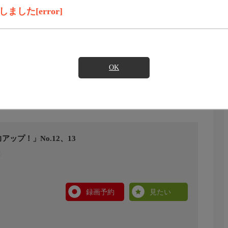
した[error]
OK
プ！」No.12、13
録画予約
見たい