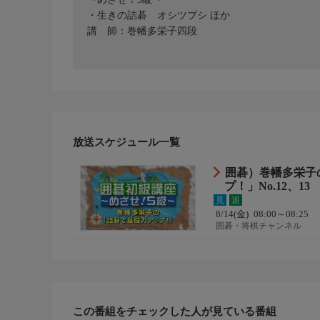
・生きの詰碁 オシツブシ ほか
講 師：巻幡多栄子四段
放送スケジュール一覧
囲碁）巻幡多栄子
プ！」No.12、13
見
追
8/14(金)
08:00～08:25
囲碁・将棋チャンネル
この番組をチェックした人が見ている番組