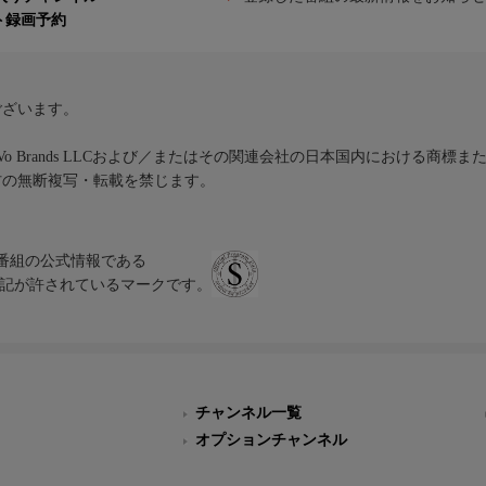
ト録画予約
ございます。
iVo Brands LLCおよび／またはその関連会社の日本国内における商標
材の無断複写・転載を禁じます。
、テレビ番組の公式情報である
スにのみ表記が許されているマークです。
チャンネル一覧
オプションチャンネル