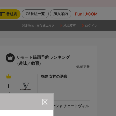
CS番組一覧
加入案内
番組表
地域変更
ログイン
設定地域：
東京 東エリア
リモート録画予約ランキング
(趣味／教育)
08/06更新
谷碧 女神の誘惑
1
(-)
百合川サシャ チェートヴィル
チ
2