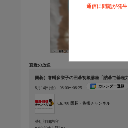
通信に問題が発生しま
直近の放送
囲碁）巻幡多栄子の囲碁初級講座「詰碁で基礎力アッ
カレンダー登録
8月14日(金)
08:00〜08:25
Ch.700
囲碁・将棋チャンネル
番組詳細内容
〜めざせ！5級〜