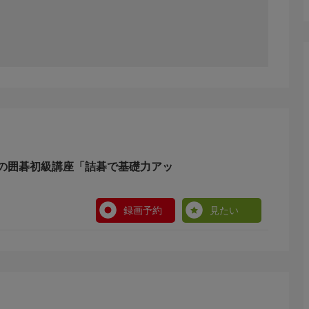
の囲碁初級講座「詰碁で基礎力アッ
録画予約
見たい