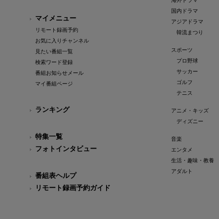
海外ドラマ
国内ドラマ
マイメニュー
アジアドラマ
リモート録画予約
韓流まつり
お気に入りチャンネル
スポーツ
見たい番組一覧
プロ野球
検索ワード登録
サッカー
番組お知らせメール
ゴルフ
マイ番組ページ
テニス
ランキング
アニメ・キッズ
ディズニー
特集一覧
音楽
フォトインタビュー
エンタメ
生活・趣味・教養
アダルト
番組表ヘルプ
リモート録画予約ガイド