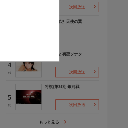
次回放送
(-)
羽川つばさ 天使の翼
3
(1)
秋田そな 初恋ソナタ
4
次回放送
(-)
将棋)第34期 銀河戦
5
次回放送
(6)
もっと見る