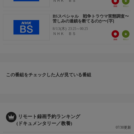
ＮＨＫ ＢＳ
BSスペシャル 戦争トラウマ実態調査〜
苦しみの連鎖を断てるのか〜[字]
8/13(木)
23:25～00:25
ＮＨＫ ＢＳ
この番組をチェックした人が見ている番組
リモート録画予約ランキング
(ドキュメンタリー／教養)
07/30更新