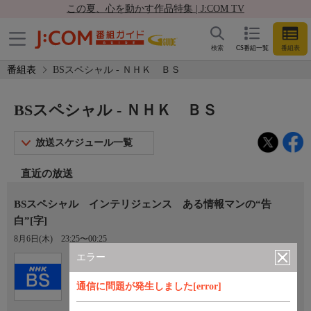
この夏、心を動かす作品特集 | J:COM TV
検索
CS番組一覧
番組表
番組表
BSスペシャル - ＮＨＫ ＢＳ
BSスペシャル - ＮＨＫ ＢＳ
放送スケジュール一覧
直近の放送
BSスペシャル インテリジェンス ある情報マンの“告
白”[字]
8月6日(木)
23:25〜00:25
エラー
Ch.101
ＮＨＫ ＢＳ
通信に問題が発生しました[error]