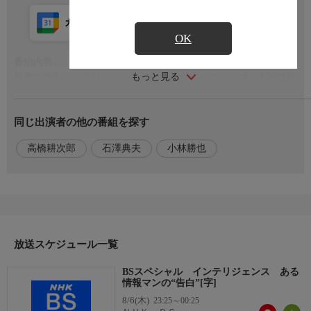
カレンダー登録
アプリ視聴
放送前
OK
番組内容
もっと見る
日本で進むインテリジェンス強化。かつてそのトップ、内閣情報
調査室長を務めた大森義夫氏の手記が発見された。手記には、台
湾海峡危機や韓国との関係悪化に直面した1996年、大森が現地の
同じ出演者の他の番組を探す
情報機関と連携し、首相の“密使”として活動した実態が記されて
いた。情報機関強化を訴えた一方で、「インテリジェンスは毒」
高橋耕次郎
石澤典夫
小林勝也
だとも語っていた大森。手記と当事者の証言から、知られざる情
報機関の実態を伝える。
出演者
【語り】石澤典夫,【朗読】小林勝也,高橋耕次郎
放送スケジュール一覧
BSスペシャル インテリジェンス ある
情報マンの“告白”[字]
8/6(木)
23:25～00:25