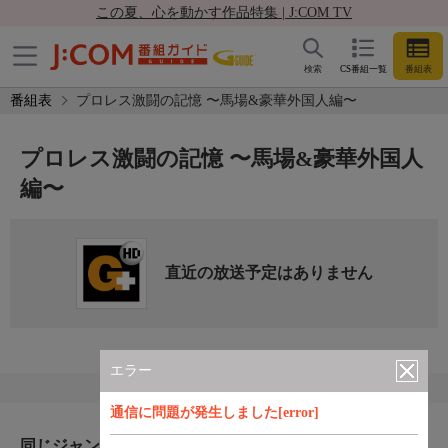
この夏、心を動かす作品特集 | J:COM TV
検索
CS番組一覧
番組表
番組表
プロレス激闘の記憶 〜馬場&豪華外国人編〜
プロレス激闘の記憶 〜馬場&豪華外国人
編〜
直近の放送予定はありません
エラー
通信に問題が発生しました[error]
同じジャンルのおすすめ番組