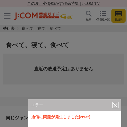
この夏、心を動かす作品特集 | J:COM TV
検索
CS番組一覧
番組表
番組表
食べて、寝て、食べて
食べて、寝て、食べて
直近の放送予定はありません
エラー
通信に問題が発生しました[error]
同じジャンルのおすすめ番組