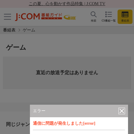
この夏、心を動かす作品特集 | J:COM TV
検索
CS番組一覧
番組表
番組表
ゲーム
ゲーム
直近の放送予定はありません
エラー
通信に問題が発生しました[error]
同じジャンルのおすすめ番組