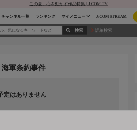
この夏、心を動かす作品特集 | J:COM TV
チャンネル一覧
ランキング
マイメニュー
J:COM STREAM
詳細検索
 海軍条約事件
予定はありません