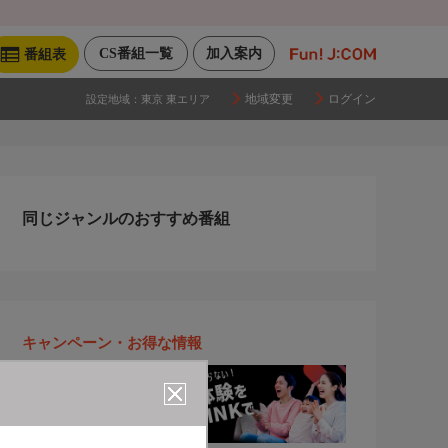
CS番組一覧
加入案内
番組表
地域変更
ログイン
設定地域：
東京 東エリア
同じジャンルのおすすめ番組
キャンペーン・お得な情報