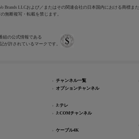
iVo Brands LLCおよび／またはその関連会社の日本国内における商標
材の無断複写・転載を禁じます。
、テレビ番組の公式情報である
スにのみ表記が許されているマークです。
チャンネル一覧
オプションチャンネル
J:テレ
J:COMチャンネル
ケーブル4K