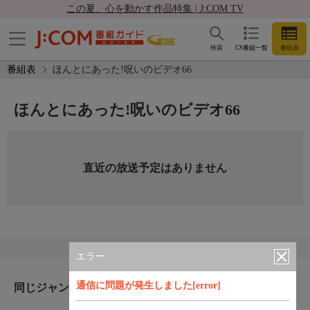
この夏、心を動かす作品特集 | J:COM TV
検索
CS番組一覧
番組表
番組表
ほんとにあった!呪いのビデオ66
ほんとにあった!呪いのビデオ66
直近の放送予定はありません
エラー
通信に問題が発生しました[error]
同じジャンルのおすすめ番組