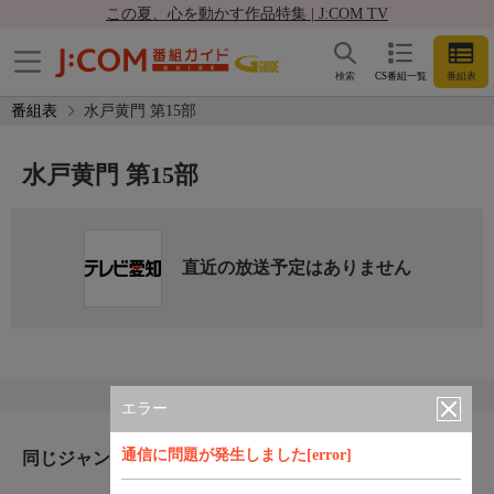
この夏、心を動かす作品特集 | J:COM TV
検索
CS番組一覧
番組表
番組表
水戸黄門 第15部
水戸黄門 第15部
直近の放送予定はありません
エラー
通信に問題が発生しました[error]
同じジャンルのおすすめ番組