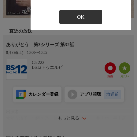
OK
直近の放送
ありがとう 第3シリーズ 第32話
8月8日(土)
16:00〜16:55
Ch.222
BS12トゥエルビ
カレンダー登録
アプリ視聴
放送前
出演者
もっと見る
水前寺清子、山岡久乃、葦原邦子、石坂浩二、井上順、長山藍
子、音無美紀子、園佳也子、岡本信人、草笛光子、坂上忍、佐野
浅夫、奈良岡朋子、波乃久里子、沢田雅美、児玉清、新克利、佐