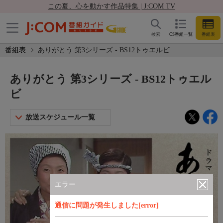
この夏、心を動かす作品特集 | J:COM TV
検索
CS番組一覧
番組表
番組表
ありがとう 第3シリーズ - BS12トゥエルビ
ありがとう 第3シリーズ - BS12トゥエル
ビ
放送スケジュール一覧
エラー
通信に問題が発生しました[error]