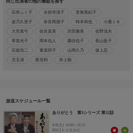
同じ出演者の他の番組を探す
良直美、大空真弓、小鹿ミキ、時本和也、岡村あつ子
石井ふく子
水前寺清子
音無美紀子
番組内容
家出した唯一は、マーケットの近くの新堀荒物店に上がりこん
波乃久里子
奈良岡朋子
時本和也
小鹿ミキ
だ。驚いた荒物屋の名津(長山藍子)と未絵(音無美紀子)の姉妹
大空真弓
佐良直美
沢田雅美
佐野浅夫
は、泥棒の様に上がりこんで来て、押入れの中で坐禅を組む唯一
に困り、相談相手に素子を連れて来た。唯一に好意を抱いていた
草笛光子
岡本信人
園佳也子
長山藍子
素子は、唯一に失恋する様な相手がいた事に腹を立てていたが、
石坂浩二
葦原邦子
山岡久乃
坂上忍
唯一からその相手が自分だと聞かされ、思わず照れてしまうのだ
児玉清
新克利
井上順
った。
放送スケジュール一覧
ありがとう 第3シリーズ 第32話
8/8(土)
16:00～16:55
BS12トゥエルビ