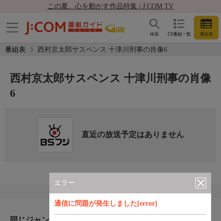
この夏、心を動かす作品特集 | J:COM TV
検索
CS番組一覧
番組表
番組表
西村京太郎サスペンス 十津川刑事の肖像6
西村京太郎サスペンス 十津川刑事の肖像
6
直近の放送予定はありません
エラー
通信に問題が発生しました[error]
同じジャンルのおすすめ番組