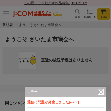
この夏、心を動かす作品特集 | J:COM TV
検索
CS番組一覧
番組表
番組表
ようこそ さいたま市議会へ
ようこそ さいたま市議会へ
直近の放送予定はありません
エラー
通信に問題が発生しました[error]
同じジャンルのおすすめ番組