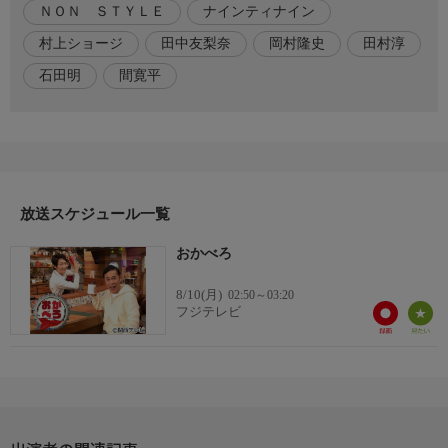
ＮＯＮ ＳＴＹＬＥ
ナインティナイン
に行っていた!?
たった「5日間でパン屋さんになれる」という驚きの研修プロ
村上ショージ
田中友梨奈
岡村隆史
田村淳
ジェクトで極上塩パンが誕生!
石田明
間寛平
さらに、日本ではなく海外で開業の理由とは?そして、その話
に触発された岡村も起業を宣言!??
番組内容2
▼田村淳の大人の小学校
「芸能界の人って、他の業種の人と交流しなくないですか?」
放送スケジュール一覧
と疑問から、運動会をやったり、田植えをやったり、皆の遊び場
を作ったり!
おかべろ
異業種との交流をはかり、なんとも楽しそうな日々を送る田
村!
8/10(月)
02:50～03:20
しかし!そうした活動に対し、「何かおかしいんですか?」「何
フジテレビ
やっていいかわからん!」とかみつく岡村!
そして、とうとう収録中にも関わらず、グレちゃう!??
番組内容3
他にも、母の死をキッカケに「遺書」を研究!
全国各地で講演会を行う一方、インスタを娘への遺書代わりに使