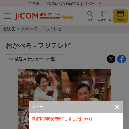
この夏、心を動かす作品特集 | J:COM TV
検索
CS番組一覧
番組表
番組表
おかべろ - フジテレビ
おかべろ - フジテレビ
放送スケジュール一覧
エラー
通信に問題が発生しました[error]