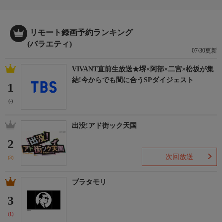
リモート録画予約ランキング
(バラエティ)
07/30更新
VIVANT直前生放送★堺×阿部×二宮×松坂が集
結!今からでも間に合うSPダイジェスト
1
(-)
出没!アド街ック天国
2
次回放送
(3)
ブラタモリ
3
(1)