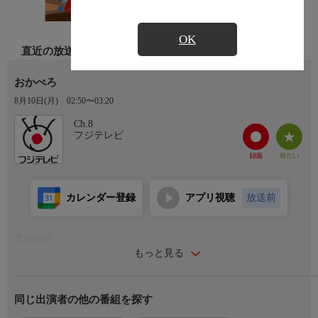
OK
直近の放送
おかべろ
8月10日(月)
02:50〜03:20
Ch.8
フジテレビ
カレンダー登録
アプリ視聴
放送前
番組内容
もっと見る
タレント業に留まらず、新ビジネスを次々と立ち上げる田村淳
が、ナインティナイン岡村隆史にセカンドライフのススメ!
同じ出演者の他の番組を探す
▼近日、パン屋さんが開業!?
夫婦の夢でもある「パン屋さんの開業」を目指してパン屋修業