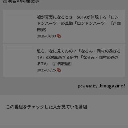
出演者の関連記事
うという目からウロコな方法も!
オトナには気になる話やプロジェクトがいっぱい!お見逃しなく!
嘘が真実になるとき 50TAが体現する「ロン
ドンハーツ」の真髄「ロンドンハーツ」【戸部
出演者
田誠】
【レギュラー】
2026/04/09
岡村隆史(ナインティナイン)
石田明(NON STYLE)
私ら、なに見てんの？――「なるみ・岡村の過ぎる
田中友梨奈(関西テレビアナウンサー)
TV」の濃厚過ぎる魅力 「なるみ・岡村の過ぎ
間寛平
るTV」【戸部田誠】
村上ショージ
2025/05/26
【ゲスト】
J:magazine!
田村淳
powered by
この番組をチェックした人が見ている番組