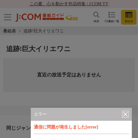
この夏、心を動かす作品特集 | J:COM TV
検索
CS番組一覧
番組表
番組表
追跡!巨大イリエワニ
追跡!巨大イリエワニ
直近の放送予定はありません
エラー
通信に問題が発生しました[error]
同じジャンルのおすすめ番組