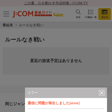
この夏、心を動かす作品特集 | J:COM TV
検索
CS番組一覧
番組表
番組表
ルールなき戦い
ルールなき戦い
直近の放送予定はありません
エラー
通信に問題が発生しました[error]
同じジャンルのおすすめ番組