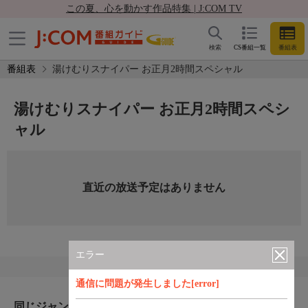
この夏、心を動かす作品特集 | J:COM TV
検索
CS番組一覧
番組表
番組表
湯けむりスナイパー お正月2時間スペシャル
湯けむりスナイパー お正月2時間スペシ
ャル
直近の放送予定はありません
エラー
通信に問題が発生しました[error]
同じジャンルのおすすめ番組