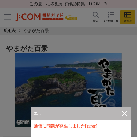
この夏、心を動かす作品特集 | J:COM TV
検索
CS番組一覧
番組表
番組表
やまがた百景
やまがた百景
エラー
通信に問題が発生しました[error]