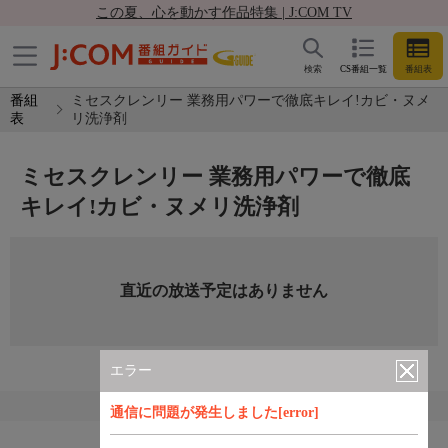
この夏、心を動かす作品特集 | J:COM TV
検索
CS番組一覧
番組表
番組
ミセスクレンリー 業務用パワーで徹底キレイ!カビ・ヌメ
表
リ洗浄剤
ミセスクレンリー 業務用パワーで徹底
キレイ!カビ・ヌメリ洗浄剤
直近の放送予定はありません
エラー
通信に問題が発生しました[error]