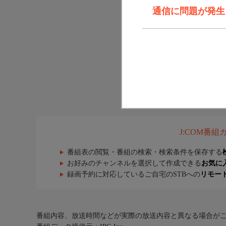
通信に問題が発生しま
J:COM番
番組表の閲覧・番組の検索・検索条件を保存する
お好みのチャンネルを選択して作成できる
お気に
録画予約に対応しているご自宅のSTBへの
リモー
番組内容、放送時間などが実際の放送内容と異なる場合が