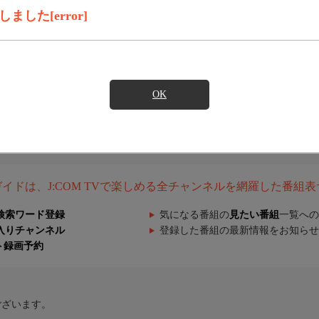
した[error]
OK
組ガイドは、J:COM TVで楽しめる全チャンネルを網羅した番組
検索ワード登録
気になる番組の
見たい番組
一覧への
入りチャンネル
登録した番組の最新情報をお知らせ
ト録画予約
ございます。