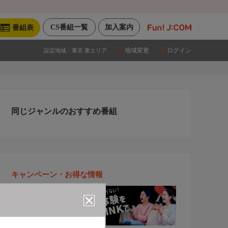
CS番組一覧
加入案内
番組表
地域変更
ログイン
設定地域：
東京 東エリア
同じジャンルのおすすめ番組
キャンペーン・お得な情報