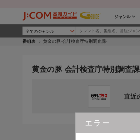
ジャンル
番組表
黄金の豚-会計検査庁特別調査課-
黄金の豚-会計検査庁特別調査課
直近
エラー