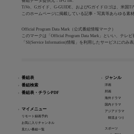
番組データ提供元：IPG Inc.
TiVo、Gガイド、G-GUIDE、およびGガイドロゴは、米国T
このホームページに掲載している記事・写真等あらゆる素
Official Program Data Mark（公式番組情報マーク）
このマークは「Official Program Data Mark」といい
「SI(Service Information)情報」を利用したサービ
番組表
ジャンル
番組検索
洋画
邦画
番組表・チラシPDF
海外ドラマ
国内ドラマ
マイメニュー
アジアドラマ
リモート録画予約
韓流まつり
お気に入りチャンネル
スポーツ
見たい番組一覧