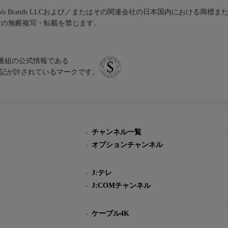
iVo Brands LLCおよび／またはその関連会社の日本国内における商標
材の無断複写・転載を禁じます。
、テレビ番組の公式情報である
スにのみ表記が許されているマークです。
チャンネル一覧
オプションチャンネル
J:テレ
J:COMチャンネル
ケーブル4K