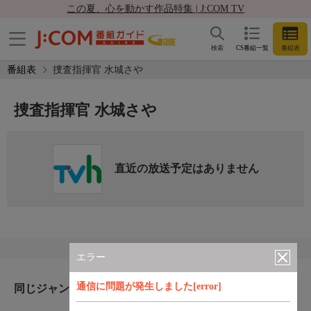
この夏、心を動かす作品特集 | J:COM TV
検索
CS番組一覧
番組表
番組表
捜査指揮官 水城さや
捜査指揮官 水城さや
直近の放送予定はありません
エラー
通信に問題が発生しました[error]
同じジャンルのおすすめ番組