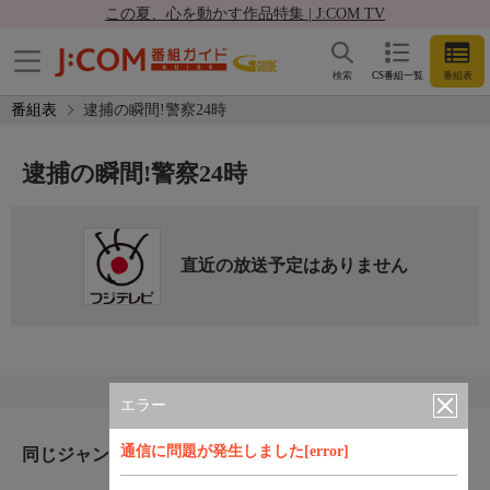
この夏、心を動かす作品特集 | J:COM TV
検索
CS番組一覧
番組表
番組表
逮捕の瞬間!警察24時
逮捕の瞬間!警察24時
直近の放送予定はありません
エラー
通信に問題が発生しました[error]
同じジャンルのおすすめ番組