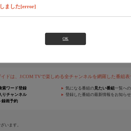
した[error]
OK
組ガイドは、J:COM TVで楽しめる全チャンネルを網羅した番組
検索ワード登録
気になる番組の
見たい番組
一覧への
入りチャンネル
登録した番組の最新情報をお知らせ
ト録画予約
ございます。