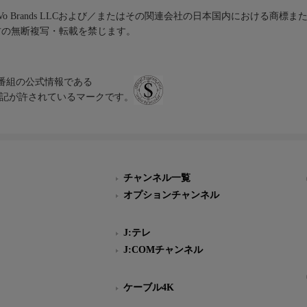
iVo Brands LLCおよび／またはその関連会社の日本国内における商標
材の無断複写・転載を禁じます。
、テレビ番組の公式情報である
スにのみ表記が許されているマークです。
チャンネル一覧
オプションチャンネル
J:テレ
J:COMチャンネル
ケーブル4K