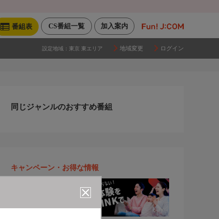
CS番組一覧
加入案内
番組表
地域変更
ログイン
設定地域：
東京 東エリア
同じジャンルのおすすめ番組
キャンペーン・お得な情報