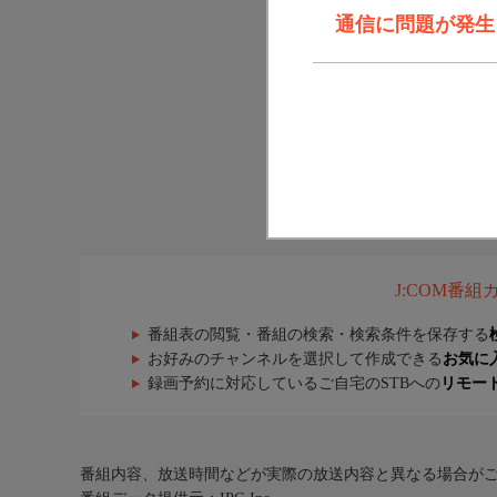
通信に問題が発生しま
J:COM番
番組表の閲覧・番組の検索・検索条件を保存する
お好みのチャンネルを選択して作成できる
お気に
録画予約に対応しているご自宅のSTBへの
リモー
番組内容、放送時間などが実際の放送内容と異なる場合が