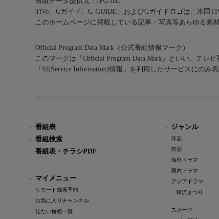
番組データ提供元：IPG Inc.
TiVo、Gガイド、G-GUIDE、およびGガイドロゴは、米国T
このホームページに掲載している記事・写真等あらゆる素
Official Program Data Mark（公式番組情報マーク）
このマークは「Official Program Data Mark」といい
「SI(Service Information)情報」を利用したサービ
番組表
ジャンル
番組検索
洋画
邦画
番組表・チラシPDF
海外ドラマ
国内ドラマ
マイメニュー
アジアドラマ
リモート録画予約
韓流まつり
お気に入りチャンネル
スポーツ
見たい番組一覧