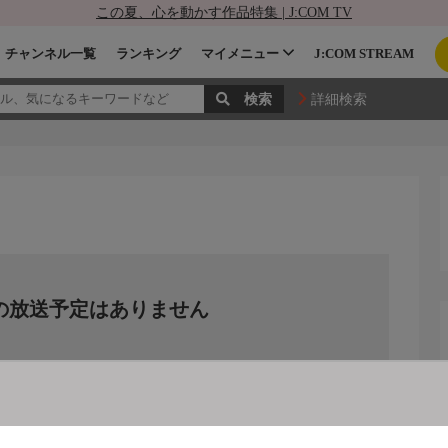
この夏、心を動かす作品特集 | J:COM TV
チャンネル一覧
ランキング
マイメニュー
J:COM STREAM
詳細検索
の放送予定はありません