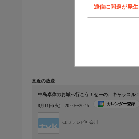
通信に問題が発生しま
直近の放送
中島卓偉のお城へ行こう！せーの、キャッスル
カレンダー登録
8月11日(火)
20:00〜20:15
Ch.3
テレビ神奈川