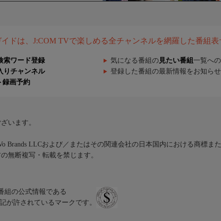
組ガイドは、J:COM TVで楽しめる全チャンネルを網羅した番組
検索ワード登録
気になる番組の
見たい番組
一覧への
入りチャンネル
登録した番組の最新情報をお知らせ
ト録画予約
ございます。
iVo Brands LLCおよび／またはその関連会社の日本国内における商標
材の無断複写・転載を禁じます。
、テレビ番組の公式情報である
スにのみ表記が許されているマークです。