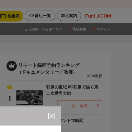
CS番組一覧
加入案内
番組表
地域変更
ログイン
設定地域：
東京 東エリア
リモート録画予約ランキング
(ドキュメンタリー／教養)
07/30更新
映像の世紀 8K映像で描く第
二次世界大戦
1
次回放送
(-)
ドキュメント72時間
2