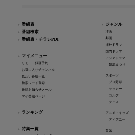
番組表
ジャンル
番組検索
洋画
邦画
番組表・チラシPDF
海外ドラマ
国内ドラマ
マイメニュー
アジアドラマ
リモート録画予約
韓流まつり
お気に入りチャンネル
スポーツ
見たい番組一覧
プロ野球
検索ワード登録
サッカー
番組お知らせメール
ゴルフ
マイ番組ページ
テニス
ランキング
アニメ・キッズ
ディズニー
特集一覧
音楽