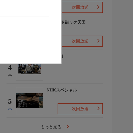
次回放送
(-)
出没!アド街ック天国
3
次回放送
(5)
歴史探偵
4
(6)
NHKスペシャル
5
次回放送
(2)
もっと見る