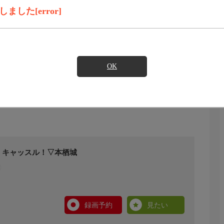
した[error]
OK
！キャッスル！▽本栖城
録画予約
見たい