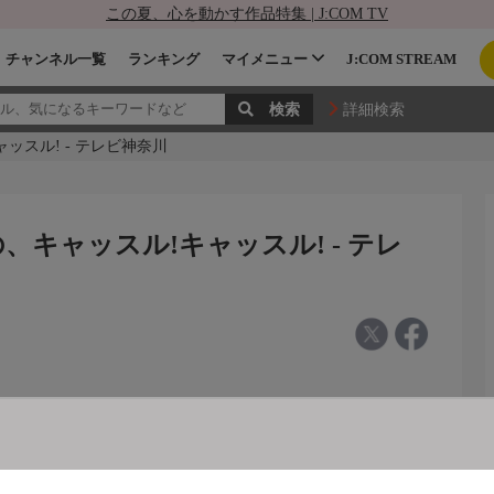
この夏、心を動かす作品特集 | J:COM TV
チャンネル一覧
ランキング
マイメニュー
J:COM STREAM
詳細検索
ッスル! - テレビ神奈川
キャッスル!キャッスル! - テレ