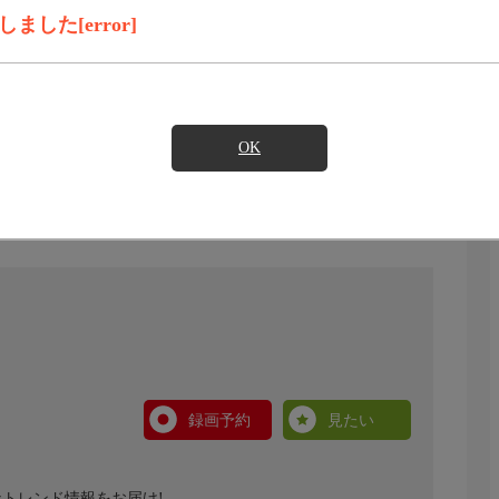
した[error]
OK
録画予約
見たい
トレンド情報をお届け!