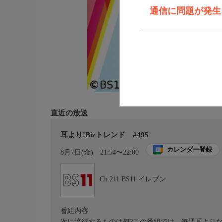
通信に問題が発生しま
直近の放送
耳より!Bizトレンド #495
カレンダー登録
8月7日(金)
21:54〜22:00
Ch.211
BS11 イレブン
番組内容
次に流行するものは何?この番組では、毎週耳よりな