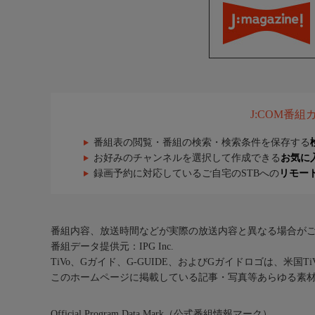
J:COM番
番組表の閲覧・番組の検索・検索条件を保存する
お好みのチャンネルを選択して作成できる
お気に
録画予約に対応しているご自宅のSTBへの
リモー
番組内容、放送時間などが実際の放送内容と異なる場合が
番組データ提供元：IPG Inc.
TiVo、Gガイド、G-GUIDE、およびGガイドロゴは、米国T
このホームページに掲載している記事・写真等あらゆる素
Official Program Data Mark（公式番組情報マーク）