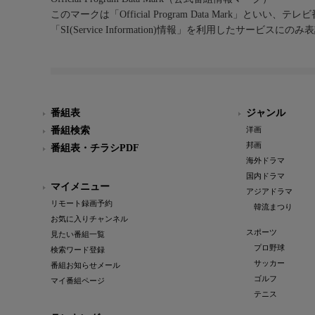
このマークは「Official Program Data Mark」といい
「SI(Service Information)情報」を利用したサービ
番組表
ジャンル
番組検索
洋画
邦画
番組表・チラシPDF
海外ドラマ
国内ドラマ
マイメニュー
アジアドラマ
リモート録画予約
韓流まつり
お気に入りチャンネル
スポーツ
見たい番組一覧
プロ野球
検索ワード登録
サッカー
番組お知らせメール
ゴルフ
マイ番組ページ
テニス