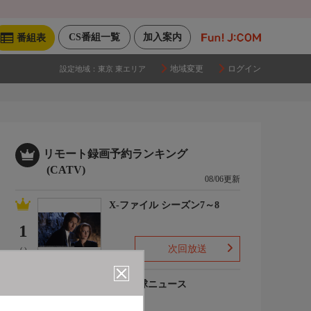
CS番組一覧
加入案内
番組表
地域変更
ログイン
設定地域：
東京 東エリア
リモート録画予約ランキング
(CATV)
08/06更新
X-ファイル シーズン7～8
1
次回放送
(-)
プロ野球ニュース
2