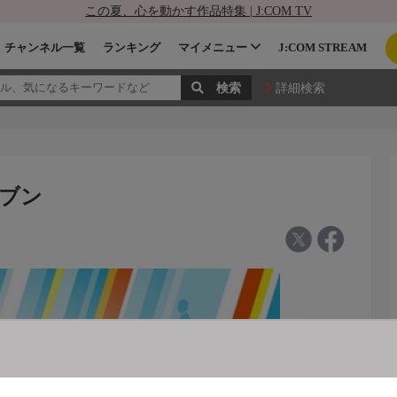
この夏、心を動かす作品特集 | J:COM TV
チャンネル一覧
ランキング
マイメニュー
J:COM STREAM
詳細検索
レブン