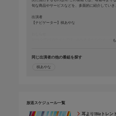
旬な商品やサービスなどを、多面的に紹介していき
出演者
【ナビゲーター】槙あやな
おしらせ
BS11公式WEBサイトでは、みなさまからのメッ
やご感想など、どしどしお寄せください。お待ちし
https://www.bs11.jp/entertainment/biz/
同じ出演者の他の番組を探す
槙あやな
放送スケジュール一覧
耳より!Bizトレンド