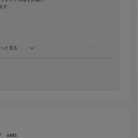
ます。
セージを受け付け、公開しております。番組への率直なご意見
もっと見る
ております!
 #495