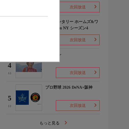
次回放送
(1)
エレメンタリー ホームズ&ワ
トソン in NY シーズン4
3
次回放送
(2)
下山メシ
4
次回放送
(-)
プロ野球 2026 DeNA×阪神
5
次回放送
(-)
もっと見る