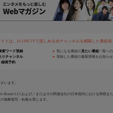
組ガイドは、J:COM TVで楽しめる全チャンネルを網羅した番組
検索ワード登録
気になる番組の
見たい番組
一覧への
入りチャンネル
登録した番組の最新情報をお知らせ
ト録画予約
ございます。
iVo Brands LLCおよび／またはその関連会社の日本国内における商標
材の無断複写・転載を禁じます。