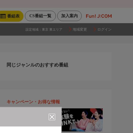
CS番組一覧
加入案内
番組表
地域変更
ログイン
設定地域：
東京 東エリア
同じジャンルのおすすめ番組
キャンペーン・お得な情報