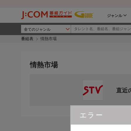
ジャンル
番組表
情熱市場
情熱市場
直近
エラー