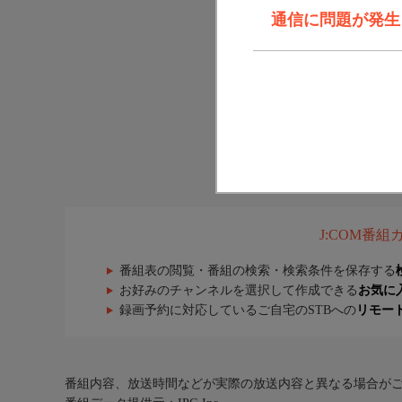
通信に問題が発生しま
J:COM番
番組表の閲覧・番組の検索・検索条件を保存する
お好みのチャンネルを選択して作成できる
お気に
録画予約に対応しているご自宅のSTBへの
リモー
番組内容、放送時間などが実際の放送内容と異なる場合が