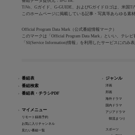
番組データ提供元：IPG Inc.
TiVo、Gガイド、G-GUIDE、およびGガイドロゴは、米国T
このホームページに掲載している記事・写真等あらゆる素
Official Program Data Mark（公式番組情報マーク）
このマークは「Official Program Data Mark」といい
「SI(Service Information)情報」を利用したサービ
番組表
ジャンル
番組検索
洋画
邦画
番組表・チラシPDF
海外ドラマ
国内ドラマ
マイメニュー
アジアドラマ
リモート録画予約
韓流まつり
お気に入りチャンネル
スポーツ
見たい番組一覧