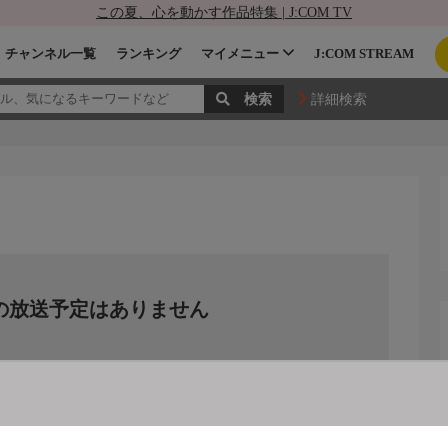
この夏、心を動かす作品特集 | J:COM TV
チャンネル一覧
ランキング
マイメニュー
J:COM STREAM
詳細検索
の放送予定はありません