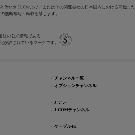
iVo Brands LLCおよび／またはその関連会社の日本国内における商標
材の無断複写・転載を禁じます。
、テレビ番組の公式情報である
スにのみ表記が許されているマークです。
チャンネル一覧
オプションチャンネル
J:テレ
J:COMチャンネル
ケーブル4K