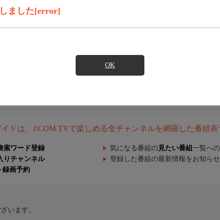
した[error]
OK
組ガイドは、J:COM TVで楽しめる全チャンネルを網羅した番組
検索ワード登録
気になる番組の
見たい番組
一覧への
入りチャンネル
登録した番組の最新情報をお知らせ
ト録画予約
ございます。