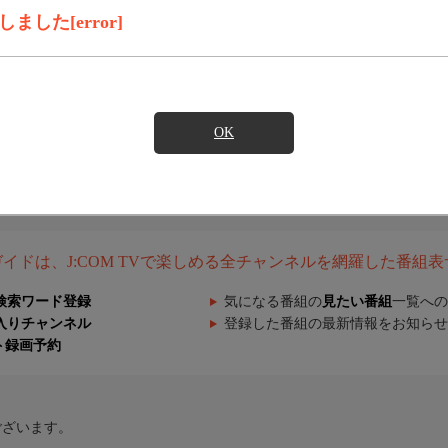
した[error]
OK
組ガイドは、J:COM TVで楽しめる全チャンネルを網羅した番組
検索ワード登録
気になる番組の
見たい番組
一覧への
入りチャンネル
登録した番組の最新情報をお知らせ
ト録画予約
ございます。