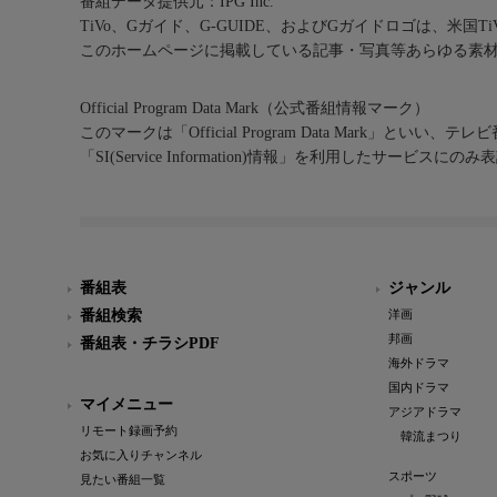
番組データ提供元：IPG Inc.
TiVo、Gガイド、G-GUIDE、およびGガイドロゴは、米国T
このホームページに掲載している記事・写真等あらゆる素
Official Program Data Mark（公式番組情報マーク）
このマークは「Official Program Data Mark」といい
「SI(Service Information)情報」を利用したサービ
番組表
ジャンル
番組検索
洋画
邦画
番組表・チラシPDF
海外ドラマ
国内ドラマ
マイメニュー
アジアドラマ
リモート録画予約
韓流まつり
お気に入りチャンネル
スポーツ
見たい番組一覧