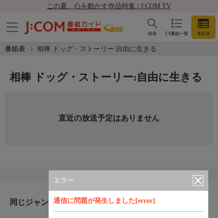
この夏、心を動かす作品特集 | J:COM TV
検索
CS番組一覧
番組表
番組表
相棒 ドッグ・ストーリー:自由に生きる
相棒 ドッグ・ストーリー:自由に生きる
直近の放送予定はありません
エラー
通信に問題が発生しました[error]
同じジャンルのおすすめ番組