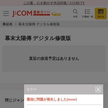
この夏、心を動かす作品特集 | J:COM TV
検索
CS番組一覧
番組表
番組表
幕末太陽傳 デジタル修復版
幕末太陽傳 デジタル修復版
直近の放送予定はありません
エラー
通信に問題が発生しました[error]
同じジャンルのおすすめ番組