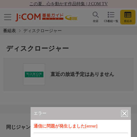
この夏、心を動かす作品特集 | J:COM TV
検索
CS番組一覧
番組表
番組表
ディスクロージャー
ディスクロージャー
直近の放送予定はありません
エラー
通信に問題が発生しました[error]
同じジャンルのおすすめ番組