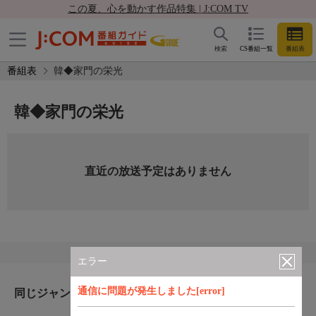
この夏、心を動かす作品特集 | J:COM TV
検索
CS番組一覧
番組表
番組表
韓◆家門の栄光
韓◆家門の栄光
直近の放送予定はありません
エラー
通信に問題が発生しました[error]
同じジャンルのおすすめ番組