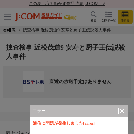
この夏、心を動かす作品特集 | J:COM TV
検索
CS番組一覧
番組表
番組表
捜査検事 近松茂道9 安寿と厨子王伝説殺人事件
捜査検事 近松茂道9 安寿と厨子王伝説殺
人事件
直近の放送予定はありません
エラー
通信に問題が発生しました[error]
同じジャンルのおすすめ番組